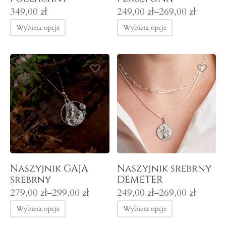
Zakres
349,00
zł
249,00
zł
–
269,00
zł
cen: od
Wybierz opcje
Wybierz opcje
249,00 zł
do
269,00 zł
Naszyjnik GAJA
Naszyjnik srebrny
srebrny
DEMETER
Zakres
Zakres
279,00
zł
–
299,00
zł
249,00
zł
–
269,00
zł
cen: od
cen: od
Wybierz opcje
Wybierz opcje
279,00 zł
249,00 zł
do
do