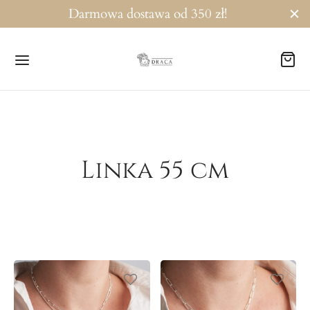
Darmowa dostawa od 350 zł!
Powrót
Linka 55 cm
TEGORIE
ości!
soletki
czyki