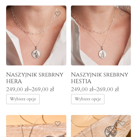
299,00 zł
269,00 zł
Naszyjnik srebrny
Naszyjnik srebrny
HERA
HESTIA
Zakres
Zakres
249,00
zł
–
269,00
zł
249,00
zł
–
269,00
zł
cen: od
cen: od
Wybierz opcje
Wybierz opcje
249,00 zł
249,00 zł
do
do
269,00 zł
269,00 zł