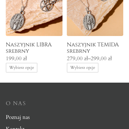
Naszyjnik LIBRA
Naszyjnik TEMIDA
srebrny
srebrny
Zakres
199,00
zł
279,00
zł
–
299,00
zł
cen: od
Wybierz opcje
Wybierz opcje
279,00 zł
do
299,00 zł
O NAS
Poznaj nas