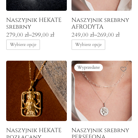
Naszyjnik HEKATE
Naszyjnik srebrny
srebrny
AFRODYTA
Zakres
Zakres
279,00
zł
–
299,00
zł
249,00
zł
–
269,00
zł
cen: od
cen: od
Wybierz opcje
Wybierz opcje
279,00 zł
249,00 zł
do
do
299,00 zł
269,00 zł
Wyprzedane
Naszyjnik HEKATE
Naszyjnik srebrny
pozłacany
PERSEFONA