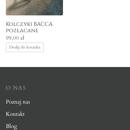
cuszki
Kolczyki BACCA
pozłacane
sznice
99,00
zł
Dodaj do koszyka
yjniki
ścionki
e
O NAS
Poznaj nas
Kontakt
Blog