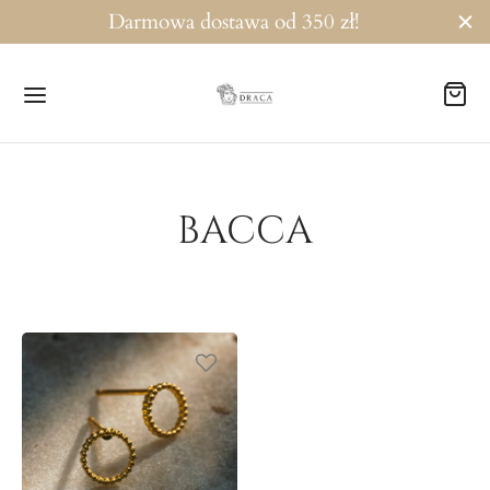
Darmowa dostawa od 350 zł!
BACCA
Powrót
TEGORIE
ości!
soletki
czyki