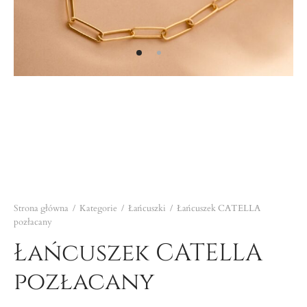
cuszki
sznice
yjniki
ścionki
e
Strona główna
/
Kategorie
/
Łańcuszki
/
Łańcuszek CATELLA
pozłacany
Łańcuszek CATELLA
pozłacany